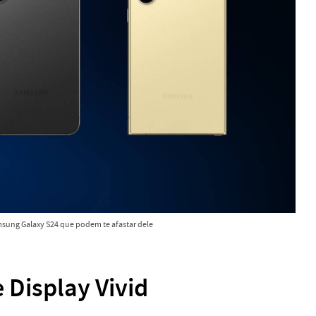
sung Galaxy S24 que podem te afastar dele
Display Vivid