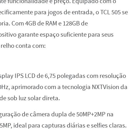
te funcionalidade e preço. Equipado com o
cificamente para jogos de entrada, o TCL 505 se
oria. Com 4GB de RAM e 128GB de
itivo garante espaço suficiente para seus
arelho conta com:
play IPS LCD de 6,75 polegadas com resolução
90Hz, aprimorado com a tecnologia NXTVision da
e sob luz solar direta.
guração de câmera dupla de 50MP+2MP na
5MP, ideal para capturas diárias e selfies claras.