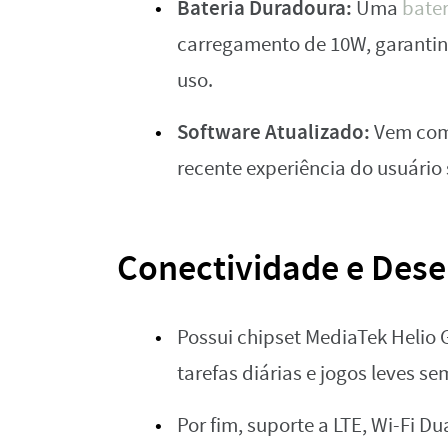
Bateria Duradoura:
Uma
bater
carregamento de 10W, garantind
uso.
Software Atualizado:
Vem com 
recente experiência do usuário
Conectividade e De
Possui chipset MediaTek Helio 
tarefas diárias e jogos leves se
Por fim, suporte a LTE, Wi-Fi D