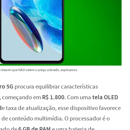
da Xiaomi que NÃO valem o preço cobrado, explicamos
ro 5G
procura equilibrar características
R$ 1.800
tela OLED
o, começando em
. Com uma
d
e taxa de atualização, esse dispositivo favorece
 de conteúdo multimídia. O processador é o
6 GB de RAM
ado de
e uma bateria de