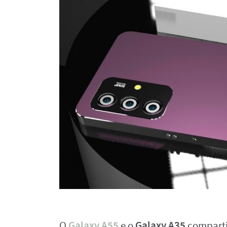
Galaxy A55
Galaxy A35
O
e o
comparti