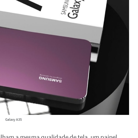
Galaxy A35
lham a mesma qualidade de tela, um painel