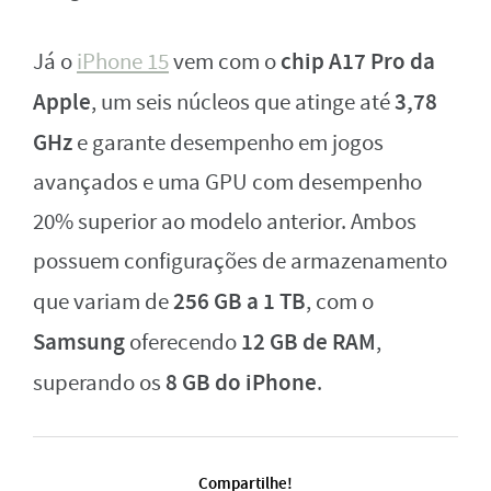
chip A17 Pro da
Já o
iPhone 15
vem com o
Apple
3,78
, um seis núcleos que atinge até
GHz
e garante desempenho em jogos
avançados e uma GPU com desempenho
20% superior ao modelo anterior. Ambos
possuem configurações de armazenamento
256 GB a 1 TB
que variam de
, com o
Samsung
12 GB de RAM
oferecendo
,
8 GB do iPhone
superando os
.
Compartilhe!