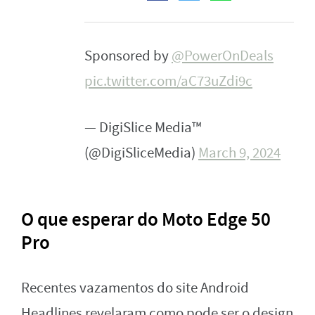
Sponsored by
@PowerOnDeals
pic.twitter.com/aC73uZdi9c
— DigiSlice Media™
(@DigiSliceMedia)
March 9, 2024
O que esperar do Moto Edge 50
Pro
Recentes vazamentos do site Android
Headlines revelaram como pode ser o design