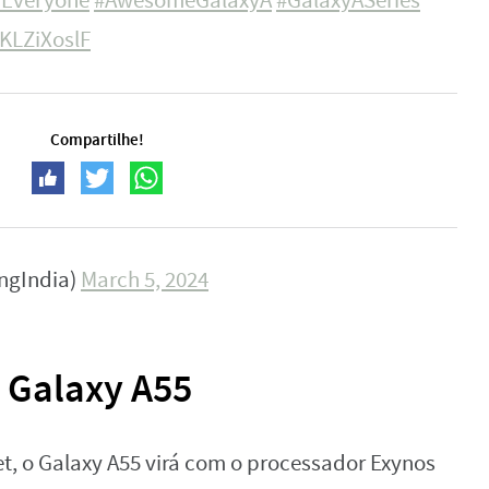
Everyone
#AwesomeGalaxyA
#GalaxyASeries
tKLZiXoslF
Compartilhe!
ngIndia)
March 5, 2024
o Galaxy A55
et, o Galaxy A55 virá com o processador Exynos