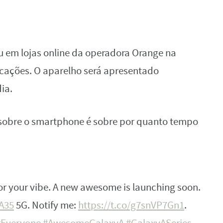
u em lojas online da operadora Orange na
ficações. O aparelho será apresentado
ia.
sobre o smartphone é sobre por quanto tempo
or your vibe. A new awesome is launching soon.
A35
5G. Notify me:
https://t.co/g7snVP7Gn1
.