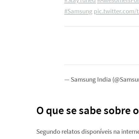
#StayTuned
#AwesomeIsFor
#Samsung
pic.twitter.com/
— Samsung India (@Samsu
O que se sabe sobre 
Segundo relatos disponíveis na intern