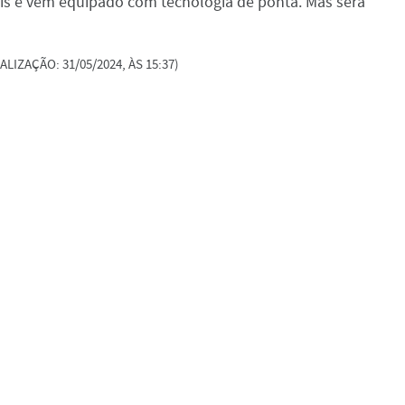
eais e vem equipado com tecnologia de ponta. Mas será
ALIZAÇÃO: 31/05/2024, ÀS 15:37)